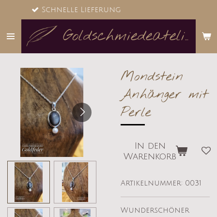
 Lieferung
Zum
Hauptinhalt
springen
Goldschmiedeatelier Goldfeder
Mondstein
Anhänger mit
Perle
In den
Warenkorb
Artikelnummer:
0031
Wunderschöner