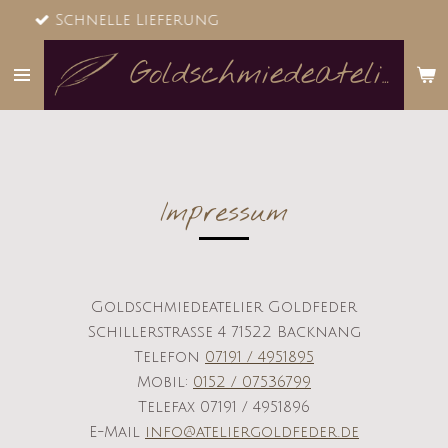
ng
Zum
Hauptinhalt
springen
Goldschmiedeatelier Goldfeder
Impressum
Goldschmiedeatelier Goldfeder
Schillerstraße 4 71522 Backnang
Telefon
07191 / 4951895
Mobil:
0152 / 07536799
Telefax 07191 / 4951896
E-Mail
info@ateliergoldfeder.de